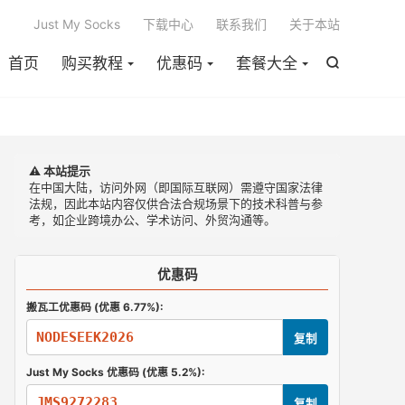

Just My Socks
下载中心
联系我们
关于本站
首页
购买教程
优惠码
套餐大全

⚠️ 本站提示
在中国大陆，访问外网（即国际互联网）需遵守国家法律
法规，因此本站内容仅供合法合规场景下的技术科普与参
考，如企业跨境办公、学术访问、外贸沟通等。
优惠码
搬瓦工优惠码 (优惠 6.77%):
NODESEEK2026
复制
Just My Socks 优惠码 (优惠 5.2%):
JMS9272283
复制