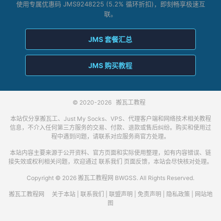
使用专属优惠码 JMS9248225 (5.2% 循环折扣)，即刻畅享极速互
联。
JMS 套餐汇总
JMS 购买教程
© 2020-2026
搬瓦工教程
本站仅分享搬瓦工、Just My Socks、VPS、代理客户端和网络技术相关教程
信息，不介入任何第三方服务的交易、付款、退款或售后纠纷。购买和使用过
程中遇到问题，请联系对应服务商官方处理。
本站内容主要来源于公开资料、官方页面和实际使用整理，如有内容错误、链
接失效或权利相关问题，欢迎通过
联系我们
页面反馈，本站会尽快核对处理。
Copyright © 2026 搬瓦工教程网 BWGSS. All Rights Reserved.
搬瓦工教程网
关于本站
|
联系我们
|
联盟声明
|
免责声明
|
隐私政策
|
网站地
图