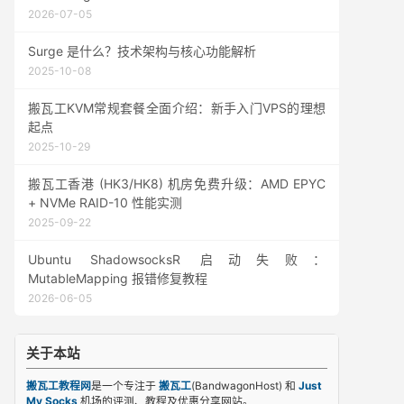
2026-07-05
Surge 是什么？技术架构与核心功能解析
2025-10-08
搬瓦工KVM常规套餐全面介绍：新手入门VPS的理想
起点
2025-10-29
搬瓦工香港 (HK3/HK8) 机房免费升级：AMD EPYC
+ NVMe RAID-10 性能实测
2025-09-22
Ubuntu ShadowsocksR 启动失败：
MutableMapping 报错修复教程
2026-06-05
关于本站
搬瓦工教程网
是一个专注于
搬瓦工
(BandwagonHost) 和
Just
My Socks
机场的评测、教程及优惠分享网站。