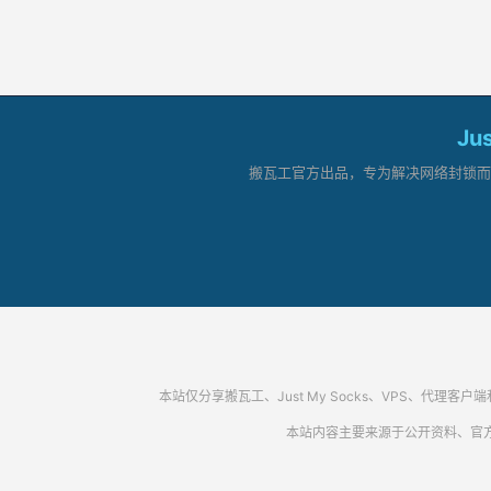
Ju
搬瓦工官方出品，专为解决网络封锁而生。
本站仅分享搬瓦工、Just My Socks、VPS、
本站内容主要来源于公开资料、官