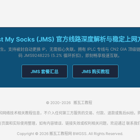
st My Socks (JMS) 官方线路深度解析与稳定上
支持被封自动更换 IP，无需担心失联。拥有 IPLC 专线与 CN2 GIA 
码 JMS9248225 (5.2% 循环折扣)，即刻畅享极速互联。
JMS 套餐汇总
JMS 购买教程
© 2020-2026
搬瓦工教程
代理客户端和网络技术相关教程信息，不介入任何第三方服务的交易、付款、退款或售后纠
方页面和实际使用整理，如有内容错误、链接失效或权利相关问题，欢迎通过
联系我
Copyright © 2026 搬瓦工教程网 BWGSS. All Rights Reserved.