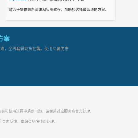
致力于提供最新资讯和实用教程，帮助您选择最合适的方案。
网方案
顶级链路，全线套餐现货在售。使用专属优惠
纷。购买和使用过程中遇到问题，请联系对应服务商官方处理。
们
页面反馈，本站会尽快核对处理。