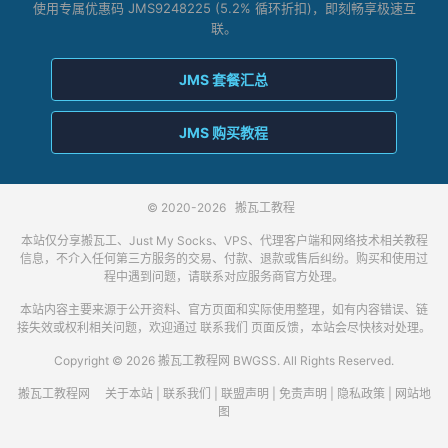
使用专属优惠码 JMS9248225 (5.2% 循环折扣)，即刻畅享极速互
联。
JMS 套餐汇总
JMS 购买教程
© 2020-2026
搬瓦工教程
本站仅分享搬瓦工、Just My Socks、VPS、代理客户端和网络技术相关教程
信息，不介入任何第三方服务的交易、付款、退款或售后纠纷。购买和使用过
程中遇到问题，请联系对应服务商官方处理。
本站内容主要来源于公开资料、官方页面和实际使用整理，如有内容错误、链
接失效或权利相关问题，欢迎通过
联系我们
页面反馈，本站会尽快核对处理。
Copyright © 2026 搬瓦工教程网 BWGSS. All Rights Reserved.
搬瓦工教程网
关于本站
|
联系我们
|
联盟声明
|
免责声明
|
隐私政策
|
网站地
图