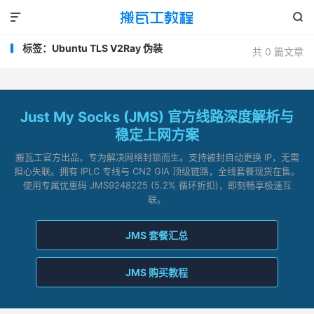


标签：Ubuntu TLS V2Ray 伪装
共 0 篇文章
Just My Socks (JMS) 官方线路深度解析与
稳定上网方案
搬瓦工官方出品，专为解决网络封锁而生。支持被封自动更换 IP，无需
担心失联。拥有 IPLC 专线与 CN2 GIA 顶级链路，全线套餐现货在售。
使用专属优惠码 JMS9248225 (5.2% 循环折扣)，即刻畅享极速互
联。
JMS 套餐汇总
JMS 购买教程