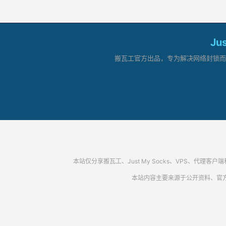
Ju
搬瓦工官方出品，专为解决网络封锁而生。
本站仅分享搬瓦工、Just My Socks、VPS、
本站内容主要来源于公开资料、官