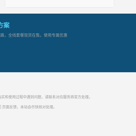
网方案
顶级链路，全线套餐现货在售。使用专属优惠
纷。购买和使用过程中遇到问题，请联系对应服务商官方处理。
们
页面反馈，本站会尽快核对处理。