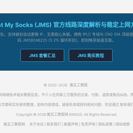
st My Socks (JMS) 官方线路深度解析与稳定上
支持被封自动更换 IP，无需担心失联。拥有 IPLC 专线与 CN2 GIA 
码 JMS9248225 (5.2% 循环折扣)，即刻畅享极速互联。
JMS 套餐汇总
JMS 购买教程
© 2020-2026
搬瓦工教程
代理客户端和网络技术相关教程信息，不介入任何第三方服务的交易、付款、退款或售后纠
方页面和实际使用整理，如有内容错误、链接失效或权利相关问题，欢迎通过
联系我
Copyright © 2026 搬瓦工教程网 BWGSS. All Rights Reserved.
搬瓦工教程网
关于本站
|
联系我们
|
联盟声明
|
免责声明
|
隐私政策
|
网站地图