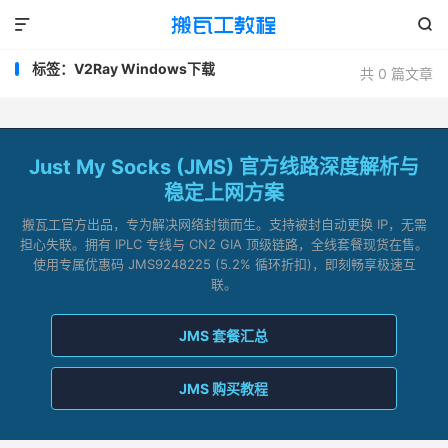


标签：V2Ray Windows下载
共 0 篇文章
Just My Socks (JMS) 官方线路深度解析与
稳定上网方案
搬瓦工官方出品，专为解决网络封锁而生。支持被封自动更换 IP，无需
担心失联。拥有 IPLC 专线与 CN2 GIA 顶级链路，全线套餐现货在售。
使用专属优惠码 JMS9248225 (5.2% 循环折扣)，即刻畅享极速互
联。
JMS 套餐汇总
JMS 购买教程