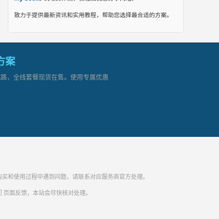
致力于提供最新资讯和实用教程，帮助您选择最合适的方案。
网方案
顶级链路，全线套餐现货在售。使用专属优惠
纷。购买和使用过程中遇到问题，请联系对应服务商官方处理。
们
页面反馈，本站会尽快核对处理。