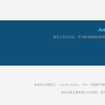
Ju
搬瓦工官方出品，专为解决网络封锁而生。
本站仅分享搬瓦工、Just My Socks、VPS、
本站内容主要来源于公开资料、官