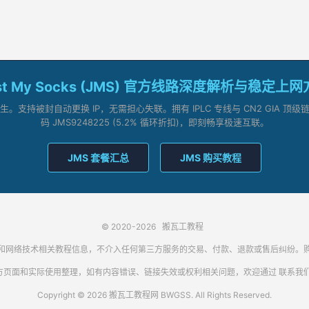
st My Socks (JMS) 官方线路深度解析与稳定上
支持被封自动更换 IP，无需担心失联。拥有 IPLC 专线与 CN2 GIA 
码 JMS9248225 (5.2% 循环折扣)，即刻畅享极速互联。
JMS 套餐汇总
JMS 购买教程
© 2020-2026
搬瓦工教程
代理客户端和网络技术相关教程信息，不介入任何第三方服务的交易、付款、退款或售后纠
方页面和实际使用整理，如有内容错误、链接失效或权利相关问题，欢迎通过
联系我
Copyright © 2026 搬瓦工教程网 BWGSS. All Rights Reserved.