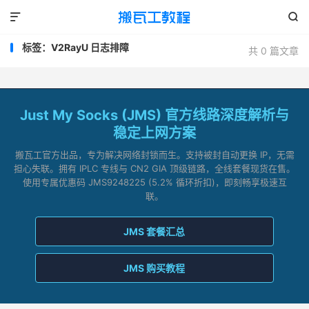


标签：V2RayU 日志排障
共 0 篇文章
Just My Socks (JMS) 官方线路深度解析与
稳定上网方案
搬瓦工官方出品，专为解决网络封锁而生。支持被封自动更换 IP，无需
担心失联。拥有 IPLC 专线与 CN2 GIA 顶级链路，全线套餐现货在售。
使用专属优惠码 JMS9248225 (5.2% 循环折扣)，即刻畅享极速互
联。
JMS 套餐汇总
JMS 购买教程