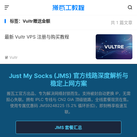


标签：Vultr赠送金额
共 1 篇文章
最新 Vultr VPS 注册与购买教程
Vultr

Just My Socks (JMS) 官方线路深度解析与
稳定上网方案
搬瓦工官方出品，专为解决网络封锁而生。支持被封自动更换 IP，无需
担心失联。拥有 IPLC 专线与 CN2 GIA 顶级链路，全线套餐现货在售。
使用专属优惠码 JMS9248225 (5.2% 循环折扣)，即刻畅享极速互
联。
JMS 套餐汇总