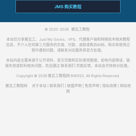
JMS 购买教程
© 2020-2026
搬瓦工教程
本站仅分享搬瓦工、Just My Socks、VPS、代理客户端和网络技术相关教程
信息，不介入任何第三方服务的交易、付款、退款或售后纠纷。购买和使用过
程中遇到问题，请联系对应服务商官方处理。
本站内容主要来源于公开资料、官方页面和实际使用整理，如有内容错误、链
接失效或权利相关问题，欢迎通过
联系我们
页面反馈，本站会尽快核对处理。
Copyright © 2026 搬瓦工教程网 BWGSS. All Rights Reserved.
搬瓦工教程网
关于本站
|
联系我们
|
联盟声明
|
免责声明
|
隐私政策
|
网站地
图