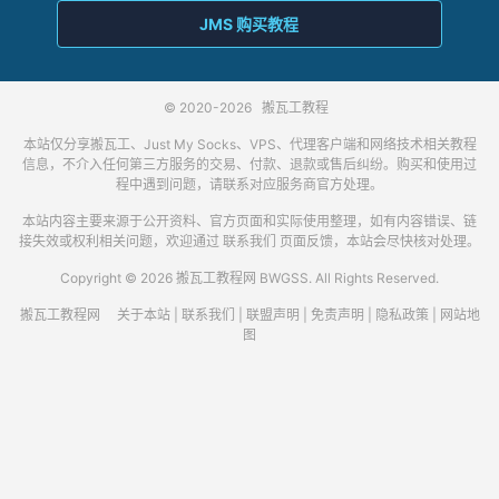
JMS 购买教程
© 2020-2026
搬瓦工教程
本站仅分享搬瓦工、Just My Socks、VPS、代理客户端和网络技术相关教程
信息，不介入任何第三方服务的交易、付款、退款或售后纠纷。购买和使用过
程中遇到问题，请联系对应服务商官方处理。
本站内容主要来源于公开资料、官方页面和实际使用整理，如有内容错误、链
接失效或权利相关问题，欢迎通过
联系我们
页面反馈，本站会尽快核对处理。
Copyright © 2026 搬瓦工教程网 BWGSS. All Rights Reserved.
搬瓦工教程网
关于本站
|
联系我们
|
联盟声明
|
免责声明
|
隐私政策
|
网站地
图