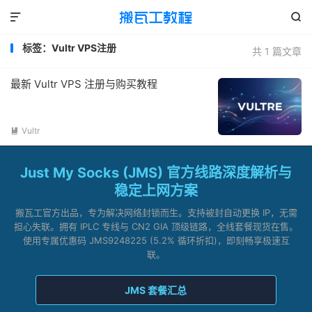


标签：Vultr VPS注册
共 1 篇文章
最新 Vultr VPS 注册与购买教程
Vultr

Just My Socks (JMS) 官方线路深度解析与
稳定上网方案
搬瓦工官方出品，专为解决网络封锁而生。支持被封自动更换 IP，无需
担心失联。拥有 IPLC 专线与 CN2 GIA 顶级链路，全线套餐现货在售。
使用专属优惠码 JMS9248225 (5.2% 循环折扣)，即刻畅享极速互
联。
JMS 套餐汇总