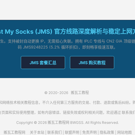
st My Socks (JMS) 官方线路深度解析与稳定上
支持被封自动更换 IP，无需担心失联。拥有 IPLC 专线与 CN2 GIA 
码 JMS9248225 (5.2% 循环折扣)，即刻畅享极速互联。
JMS 套餐汇总
JMS 购买教程
© 2020-2026
搬瓦工教程
代理客户端和网络技术相关教程信息，不介入任何第三方服务的交易、付款、退款或售后纠
方页面和实际使用整理，如有内容错误、链接失效或权利相关问题，欢迎通过
联系我
Copyright © 2026 搬瓦工教程网 BWGSS. All Rights Reserved.
搬瓦工教程网
关于本站
|
联系我们
|
联盟声明
|
免责声明
|
隐私政策
|
网站地图