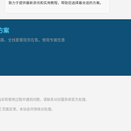
致力于提供最新资讯和实用教程，帮助您选择最合适的方案。
网方案
顶级链路，全线套餐现货在售。使用专属优惠
纷。购买和使用过程中遇到问题，请联系对应服务商官方处理。
们
页面反馈，本站会尽快核对处理。