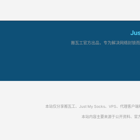
Ju
搬瓦工官方出品，专为解决网络封锁而生。
本站仅分享搬瓦工、Just My Socks、VPS、
本站内容主要来源于公开资料、官