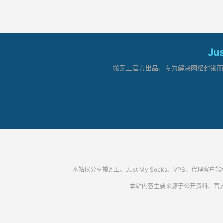
Ju
搬瓦工官方出品，专为解决网络封锁而生。
本站仅分享搬瓦工、Just My Socks、VPS、
本站内容主要来源于公开资料、官