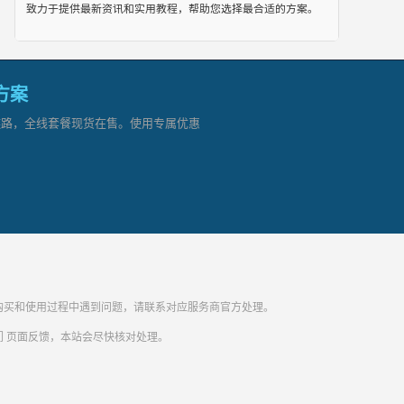
致力于提供最新资讯和实用教程，帮助您选择最合适的方案。
网方案
顶级链路，全线套餐现货在售。使用专属优惠
纷。购买和使用过程中遇到问题，请联系对应服务商官方处理。
们
页面反馈，本站会尽快核对处理。