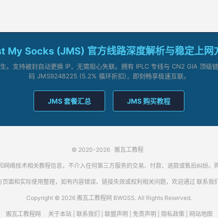
st My Socks (JMS) 官方线路深度解析与稳定上
支持被封自动更换 IP，无需担心失联。拥有 IPLC 专线与 CN2 GIA 
码 JMS9248225 (5.2% 循环折扣)，即刻畅享极速互联。
JMS 套餐汇总
JMS 购买教程
© 2020-2026
搬瓦工教程
代理客户端和网络技术相关教程信息，不介入任何第三方服务的交易、付款、退款或售后纠
方页面和实际使用整理，如有内容错误、链接失效或权利相关问题，欢迎通过
联系我
Copyright © 2026 搬瓦工教程网 BWGSS. All Rights Reserved.
搬瓦工教程网
关于本站
|
联系我们
|
联盟声明
|
免责声明
|
隐私政策
|
网站地图