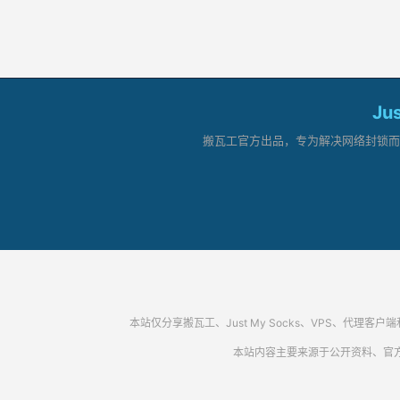
Ju
搬瓦工官方出品，专为解决网络封锁而生。
本站仅分享搬瓦工、Just My Socks、VPS、
本站内容主要来源于公开资料、官