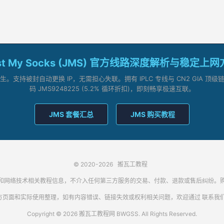
st My Socks (JMS) 官方线路深度解析与稳定上
支持被封自动更换 IP，无需担心失联。拥有 IPLC 专线与 CN2 GIA 
码 JMS9248225 (5.2% 循环折扣)，即刻畅享极速互联。
JMS 套餐汇总
JMS 购买教程
© 2020-2026
搬瓦工教程
代理客户端和网络技术相关教程信息，不介入任何第三方服务的交易、付款、退款或售后纠
方页面和实际使用整理，如有内容错误、链接失效或权利相关问题，欢迎通过
联系我
Copyright © 2026 搬瓦工教程网 BWGSS. All Rights Reserved.