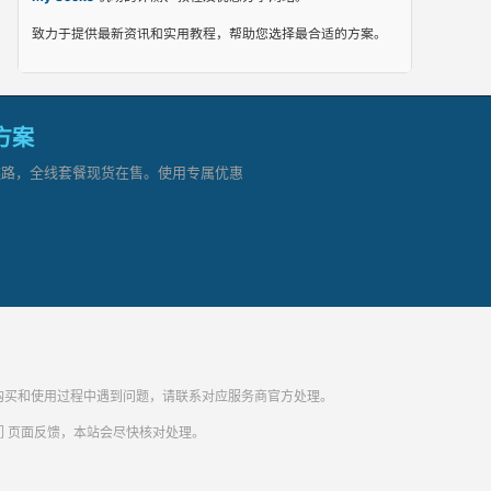
致力于提供最新资讯和实用教程，帮助您选择最合适的方案。
网方案
顶级链路，全线套餐现货在售。使用专属优惠
纷。购买和使用过程中遇到问题，请联系对应服务商官方处理。
们
页面反馈，本站会尽快核对处理。