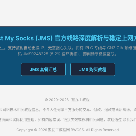
st My Socks (JMS) 官方线路深度解析与稳定上
支持被封自动更换 IP，无需担心失联。拥有 IPLC 专线与 CN2 GIA 
码 JMS9248225 (5.2% 循环折扣)，即刻畅享极速互联。
JMS 套餐汇总
JMS 购买教程
© 2020-2026
搬瓦工教程
代理客户端和网络技术相关教程信息，不介入任何第三方服务的交易、付款、退款或售后纠
方页面和实际使用整理，如有内容错误、链接失效或权利相关问题，欢迎通过
联系我
Copyright © 2026 搬瓦工教程网 BWGSS. All Rights Reserved.