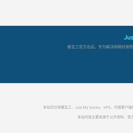
Ju
搬瓦工官方出品，专为解决网络封锁而生。
本站仅分享搬瓦工、Just My Socks、VPS、
本站内容主要来源于公开资料、官