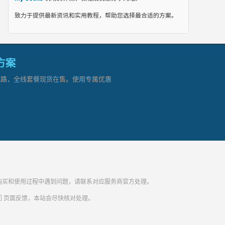
致力于提供最新资讯和实用教程，帮助您选择最合适的方案。
网方案
顶级链路，全线套餐现货在售。使用专属优惠
纷。购买和使用过程中遇到问题，请联系对应服务商官方处理。
们
页面反馈，本站会尽快核对处理。