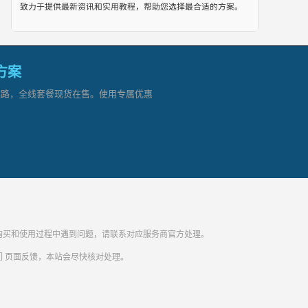
致力于提供最新资讯和实用教程，帮助您选择最合适的方案。
网方案
顶级链路，全线套餐现货在售。使用专属优惠
纷。购买和使用过程中遇到问题，请联系对应服务商官方处理。
们
页面反馈，本站会尽快核对处理。