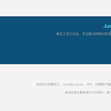
Ju
搬瓦工官方出品，专为解决网络封锁而生。
本站仅分享搬瓦工、Just My Socks、VPS、
本站内容主要来源于公开资料、官