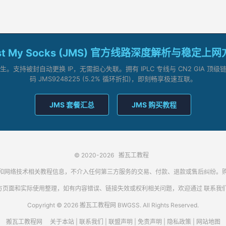
st My Socks (JMS) 官方线路深度解析与稳定上
支持被封自动更换 IP，无需担心失联。拥有 IPLC 专线与 CN2 GIA 
码 JMS9248225 (5.2% 循环折扣)，即刻畅享极速互联。
JMS 套餐汇总
JMS 购买教程
© 2020-2026
搬瓦工教程
代理客户端和网络技术相关教程信息，不介入任何第三方服务的交易、付款、退款或售后纠
方页面和实际使用整理，如有内容错误、链接失效或权利相关问题，欢迎通过
联系我
Copyright © 2026 搬瓦工教程网 BWGSS. All Rights Reserved.
搬瓦工教程网
关于本站
|
联系我们
|
联盟声明
|
免责声明
|
隐私政策
|
网站地图