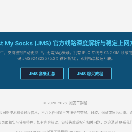
st My Socks (JMS) 官方线路深度解析与稳定上
支持被封自动更换 IP，无需担心失联。拥有 IPLC 专线与 CN2 GIA 
码 JMS9248225 (5.2% 循环折扣)，即刻畅享极速互联。
JMS 套餐汇总
JMS 购买教程
© 2020-2026
搬瓦工教程
代理客户端和网络技术相关教程信息，不介入任何第三方服务的交易、付款、退款或售后纠
方页面和实际使用整理，如有内容错误、链接失效或权利相关问题，欢迎通过
联系我