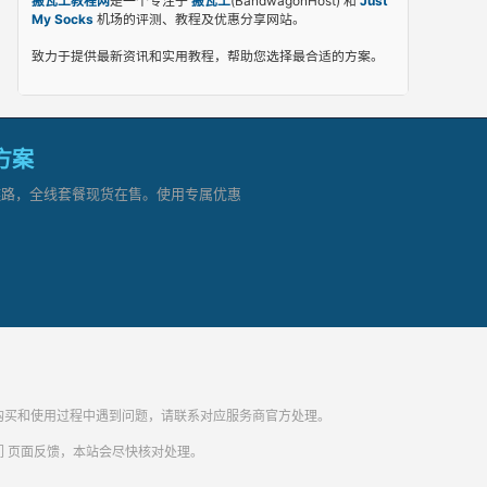
搬瓦工教程网
是一个专注于
搬瓦工
(BandwagonHost) 和
Just
My Socks
机场的评测、教程及优惠分享网站。
致力于提供最新资讯和实用教程，帮助您选择最合适的方案。
网方案
顶级链路，全线套餐现货在售。使用专属优惠
纷。购买和使用过程中遇到问题，请联系对应服务商官方处理。
们
页面反馈，本站会尽快核对处理。