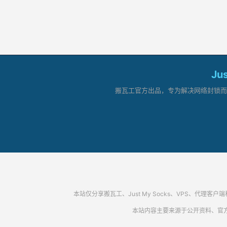
Ju
搬瓦工官方出品，专为解决网络封锁而生。
本站仅分享搬瓦工、Just My Socks、VPS、
本站内容主要来源于公开资料、官