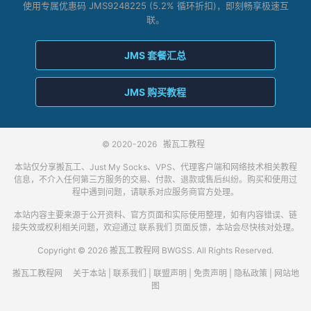
使用专属优惠码 JMS9248225 (5.2% 循环折扣)，即刻畅享极速互
联。
JMS 套餐汇总
JMS 购买教程
© 2020-2026
搬瓦工教程
本站仅分享搬瓦工、Just My Socks、VPS、代理客户端和网络技术相关教程
信息，不介入任何第三方服务的交易、付款、退款或售后纠纷。购买和使用过
程中遇到问题，请联系对应服务商官方处理。
本站内容主要来源于公开资料、官方页面和实际使用整理，如有内容错误、链
接失效或权利相关问题，欢迎通过
联系我们
页面反馈，本站会尽快核对处理。
Copyright © 2026 搬瓦工教程网 BWGSS. All Rights Reserved.
搬瓦工教程网
关于本站
|
联系我们
|
联盟声明
|
免责声明
|
隐私政策
|
网站地
图