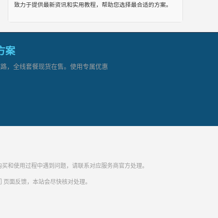
致力于提供最新资讯和实用教程，帮助您选择最合适的方案。
网方案
顶级链路，全线套餐现货在售。使用专属优惠
纷。购买和使用过程中遇到问题，请联系对应服务商官方处理。
们
页面反馈，本站会尽快核对处理。