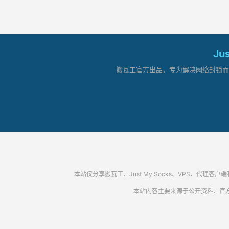
Ju
搬瓦工官方出品，专为解决网络封锁而生。
本站仅分享搬瓦工、Just My Socks、VPS、
本站内容主要来源于公开资料、官