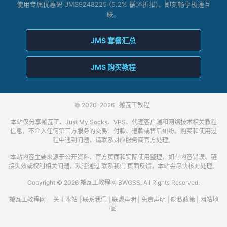
使用专属优惠码 JMS9248225 (5.2% 循环折扣)，即刻畅享极速互
联。
JMS 套餐汇总
JMS 购买教程
© 2020-2026
搬瓦工教程
本站仅分享搬瓦工、Just My Socks、VPS、代理客户端和网络技术相关教程
信息，不介入任何第三方服务的交易、付款、退款或售后纠纷。购买和使用过
程中遇到问题，请联系对应服务商官方处理。
本站内容主要来源于公开资料、官方页面和实际使用整理，如有内容错误、链
接失效或权利相关问题，欢迎通过
联系我们
页面反馈，本站会尽快核对处理。
Copyright © 2026 搬瓦工教程网 BWGSS. All Rights Reserved.
搬瓦工教程网
关于本站
|
联系我们
|
联盟声明
|
免责声明
|
隐私政策
|
网站地
图