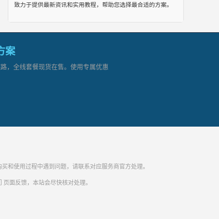
致力于提供最新资讯和实用教程，帮助您选择最合适的方案。
网方案
顶级链路，全线套餐现货在售。使用专属优惠
纷。购买和使用过程中遇到问题，请联系对应服务商官方处理。
们
页面反馈，本站会尽快核对处理。