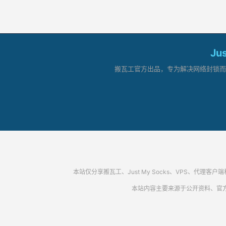
Ju
搬瓦工官方出品，专为解决网络封锁而生。
本站仅分享搬瓦工、Just My Socks、VPS、
本站内容主要来源于公开资料、官