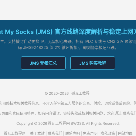
st My Socks (JMS) 官方线路深度解析与稳定上
支持被封自动更换 IP，无需担心失联。拥有 IPLC 专线与 CN2 GIA 
码 JMS9248225 (5.2% 循环折扣)，即刻畅享极速互联。
JMS 套餐汇总
JMS 购买教程
© 2020-2026
搬瓦工教程
代理客户端和网络技术相关教程信息，不介入任何第三方服务的交易、付款、退款或售后纠
方页面和实际使用整理，如有内容错误、链接失效或权利相关问题，欢迎通过
联系我
Copyright © 2026 搬瓦工教程网 BWGSS. All Rights Reserved.
搬瓦工教程网
关于本站
|
联系我们
|
联盟声明
|
免责声明
|
隐私政策
|
网站地图