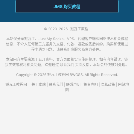
JMS 购买教程
© 2020-2026
搬瓦工教程
本站仅分享搬瓦工、Just My Socks、VPS、代理客户端和网络技术相关教程
信息，不介入任何第三方服务的交易、付款、退款或售后纠纷。购买和使用过
程中遇到问题，请联系对应服务商官方处理。
本站内容主要来源于公开资料、官方页面和实际使用整理，如有内容错误、链
接失效或权利相关问题，欢迎通过
联系我们
页面反馈，本站会尽快核对处理。
Copyright © 2026 搬瓦工教程网 BWGSS. All Rights Reserved.
搬瓦工教程网
关于本站
|
联系我们
|
联盟声明
|
免责声明
|
隐私政策
|
网站地
图