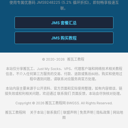
使用专属优惠码 JMS9248225 (5.2% 循环折扣)，即刻畅享极速互
联。
JMS 套餐汇总
JMS 购买教程
© 2020-2026
搬瓦工教程
本站仅分享搬瓦工、Just My Socks、VPS、代理客户端和网络技术相关教程
信息，不介入任何第三方服务的交易、付款、退款或售后纠纷。购买和使用过
程中遇到问题，请联系对应服务商官方处理。
本站内容主要来源于公开资料、官方页面和实际使用整理，如有内容错误、链
接失效或权利相关问题，欢迎通过
联系我们
页面反馈，本站会尽快核对处理。
Copyright © 2026 搬瓦工教程网 BWGSS. All Rights Reserved.
搬瓦工教程网
关于本站
|
联系我们
|
联盟声明
|
免责声明
|
隐私政策
|
网站地
图