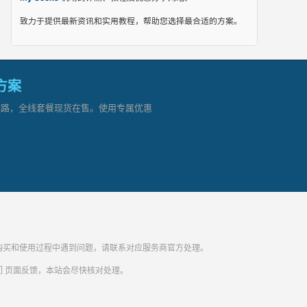
致力于提供最新资讯和实用教程，帮助您选择最合适的方案。
网方案
顶级链路，全线套餐现货在售。使用专属优惠
纷。购买和使用过程中遇到问题，请联系对应服务商官方处理。
们
页面反馈，本站会尽快核对处理。