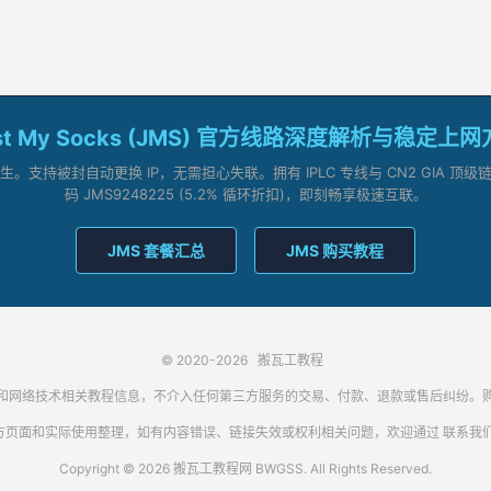
st My Socks (JMS) 官方线路深度解析与稳定上
支持被封自动更换 IP，无需担心失联。拥有 IPLC 专线与 CN2 GIA 
码 JMS9248225 (5.2% 循环折扣)，即刻畅享极速互联。
JMS 套餐汇总
JMS 购买教程
© 2020-2026
搬瓦工教程
代理客户端和网络技术相关教程信息，不介入任何第三方服务的交易、付款、退款或售后纠
方页面和实际使用整理，如有内容错误、链接失效或权利相关问题，欢迎通过
联系我
Copyright © 2026 搬瓦工教程网 BWGSS. All Rights Reserved.