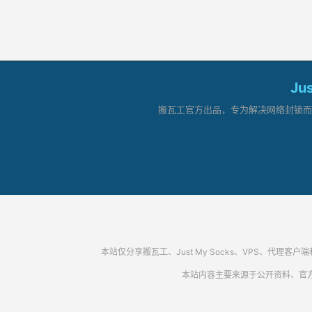
Ju
搬瓦工官方出品，专为解决网络封锁而生。
本站仅分享搬瓦工、Just My Socks、VPS、
本站内容主要来源于公开资料、官