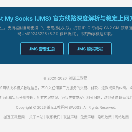
st My Socks (JMS) 官方线路深度解析与稳定上
支持被封自动更换 IP，无需担心失联。拥有 IPLC 专线与 CN2 GIA 
码 JMS9248225 (5.2% 循环折扣)，即刻畅享极速互联。
JMS 套餐汇总
JMS 购买教程
© 2020-2026
搬瓦工教程
代理客户端和网络技术相关教程信息，不介入任何第三方服务的交易、付款、退款或售后纠
方页面和实际使用整理，如有内容错误、链接失效或权利相关问题，欢迎通过
联系我
Copyright © 2026 搬瓦工教程网 BWGSS. All Rights Reserved.
搬瓦工教程网
关于本站
|
联系我们
|
联盟声明
|
免责声明
|
隐私政策
|
网站地图