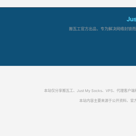
Ju
搬瓦工官方出品，专为解决网络封锁而生。
本站仅分享搬瓦工、Just My Socks、VPS、
本站内容主要来源于公开资料、官