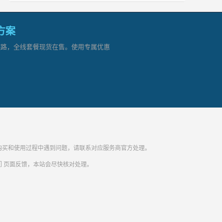
网方案
顶级链路，全线套餐现货在售。使用专属优惠
纷。购买和使用过程中遇到问题，请联系对应服务商官方处理。
们
页面反馈，本站会尽快核对处理。