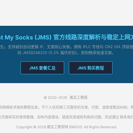
st My Socks (JMS) 官方线路深度解析与稳定上
支持被封自动更换 IP，无需担心失联。拥有 IPLC 专线与 CN2 GIA 
码 JMS9248225 (5.2% 循环折扣)，即刻畅享极速互联。
JMS 套餐汇总
JMS 购买教程
© 2020-2026
搬瓦工教程
代理客户端和网络技术相关教程信息，不介入任何第三方服务的交易、付款、退款或售后纠
方页面和实际使用整理，如有内容错误、链接失效或权利相关问题，欢迎通过
联系我
Copyright © 2026 搬瓦工教程网 BWGSS. All Rights Reserved.