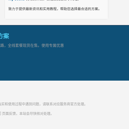
致力于提供最新资讯和实用教程，帮助您选择最合适的方案。
网方案
顶级链路，全线套餐现货在售。使用专属优惠
纷。购买和使用过程中遇到问题，请联系对应服务商官方处理。
们
页面反馈，本站会尽快核对处理。