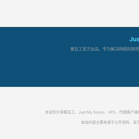
Ju
搬瓦工官方出品，专为解决网络封锁而生。
本站仅分享搬瓦工、Just My Socks、VPS、
本站内容主要来源于公开资料、官