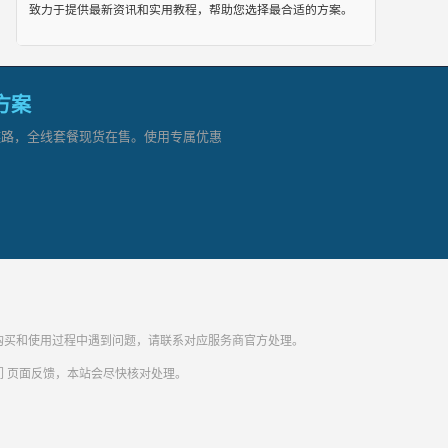
致力于提供最新资讯和实用教程，帮助您选择最合适的方案。
网方案
顶级链路，全线套餐现货在售。使用专属优惠
纷。购买和使用过程中遇到问题，请联系对应服务商官方处理。
们
页面反馈，本站会尽快核对处理。