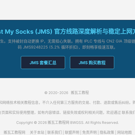
st My Socks (JMS) 官方线路深度解析与稳定上
支持被封自动更换 IP，无需担心失联。拥有 IPLC 专线与 CN2 GIA 
码 JMS9248225 (5.2% 循环折扣)，即刻畅享极速互联。
JMS 套餐汇总
JMS 购买教程
© 2020-2026
搬瓦工教程
代理客户端和网络技术相关教程信息，不介入任何第三方服务的交易、付款、退款或售后纠
方页面和实际使用整理，如有内容错误、链接失效或权利相关问题，欢迎通过
联系我
Copyright © 2026 搬瓦工教程网 BWGSS. All Rights Reserved.
搬瓦工教程网
关于本站
|
联系我们
|
联盟声明
|
免责声明
|
隐私政策
|
网站地图