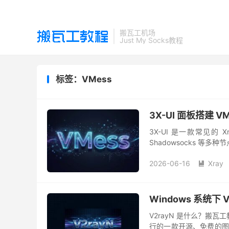
搬瓦工机场
Just My Socks教程
标签：VMess
3X-UI 面板搭建
3X-UI 是一款常见的 
Shadowsocks 等多
责创建服务端监听规则，客
2026-06-16
Xray

Windows 系统下 V
V2rayN 是什么？搬瓦
行的一款开源、免费的图形