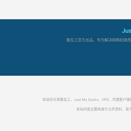
Ju
搬瓦工官方出品，专为解决网络封锁而生。
本站仅分享搬瓦工、Just My Socks、VPS、
本站内容主要来源于公开资料、官