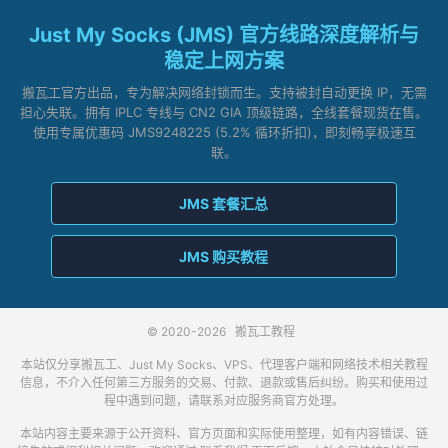
Just My Socks (JMS) 官方线路深度解析与
稳定上网方案
搬瓦工官方出品，专为解决网络封锁而生。支持被封自动更换 IP，无需
担心失联。拥有 IPLC 专线与 CN2 GIA 顶级链路，全线套餐现货在售。
使用专属优惠码 JMS9248225 (5.2% 循环折扣)，即刻畅享极速互
联。
JMS 套餐汇总
JMS 购买教程
© 2020-2026
搬瓦工教程
本站仅分享搬瓦工、Just My Socks、VPS、代理客户端和网络技术相关教程
信息，不介入任何第三方服务的交易、付款、退款或售后纠纷。购买和使用过
程中遇到问题，请联系对应服务商官方处理。
本站内容主要来源于公开资料、官方页面和实际使用整理，如有内容错误、链