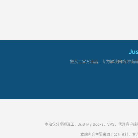
Ju
搬瓦工官方出品，专为解决网络封锁而生。
本站仅分享搬瓦工、Just My Socks、VPS、
本站内容主要来源于公开资料、官