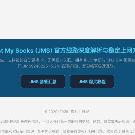
st My Socks (JMS) 官方线路深度解析与稳定上
支持被封自动更换 IP，无需担心失联。拥有 IPLC 专线与 CN2 GIA 
码 JMS9248225 (5.2% 循环折扣)，即刻畅享极速互联。
JMS 套餐汇总
JMS 购买教程
© 2020-2026
搬瓦工教程
代理客户端和网络技术相关教程信息，不介入任何第三方服务的交易、付款、退款或售后纠
方页面和实际使用整理，如有内容错误、链接失效或权利相关问题，欢迎通过
联系我