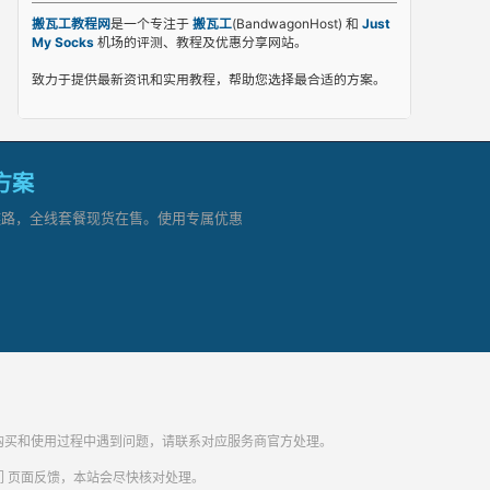
搬瓦工教程网
是一个专注于
搬瓦工
(BandwagonHost) 和
Just
My Socks
机场的评测、教程及优惠分享网站。
致力于提供最新资讯和实用教程，帮助您选择最合适的方案。
网方案
顶级链路，全线套餐现货在售。使用专属优惠
纷。购买和使用过程中遇到问题，请联系对应服务商官方处理。
们
页面反馈，本站会尽快核对处理。