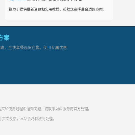
致力于提供最新资讯和实用教程，帮助您选择最合适的方案。
网方案
顶级链路，全线套餐现货在售。使用专属优惠
纷。购买和使用过程中遇到问题，请联系对应服务商官方处理。
们
页面反馈，本站会尽快核对处理。