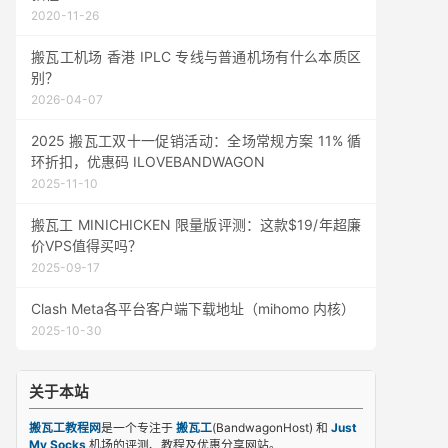
2020-11-26
搬瓦工机场 香港 IPLC 专线与普通机场有什么本质区
别？
2026-04-07
2025 搬瓦工双十一促销活动：全场常规方案 11% 循
环折扣，优惠码 ILOVEBANDWAGON
2025-11-10
搬瓦工 MINICHICKEN 限量版评测：这款$19/年超廉
价VPS值得买吗？
2025-09-17
Clash Meta各平台客户端下载地址（mihomo 内核）
2025-10-30
关于本站
搬瓦工教程网
是一个专注于
搬瓦工
(BandwagonHost) 和
Just
My Socks
机场的评测、教程及优惠分享网站。