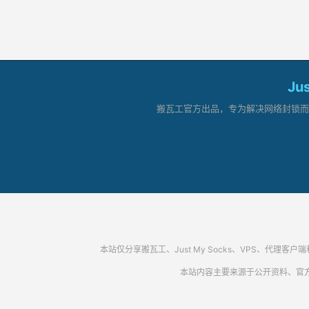
Ju
搬瓦工官方出品，专为解决网络封锁而生。
本站仅分享搬瓦工、Just My Socks、VPS、
本站内容主要来源于公开资料、官