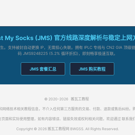
st My Socks (JMS) 官方线路深度解析与稳定上
支持被封自动更换 IP，无需担心失联。拥有 IPLC 专线与 CN2 GIA 
码 JMS9248225 (5.2% 循环折扣)，即刻畅享极速互联。
JMS 套餐汇总
JMS 购买教程
© 2020-2026
搬瓦工教程
代理客户端和网络技术相关教程信息，不介入任何第三方服务的交易、付款、退款或售后纠
方页面和实际使用整理，如有内容错误、链接失效或权利相关问题，欢迎通过
联系我
Copyright © 2026 搬瓦工教程网 BWGSS. All Rights Reserved.